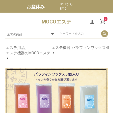
8/11から
お盆休み
8/16
0
MOCOエステ
エステ用品、
エステ機器
パラフィンワックス450
エステ機器のMOCOエステ