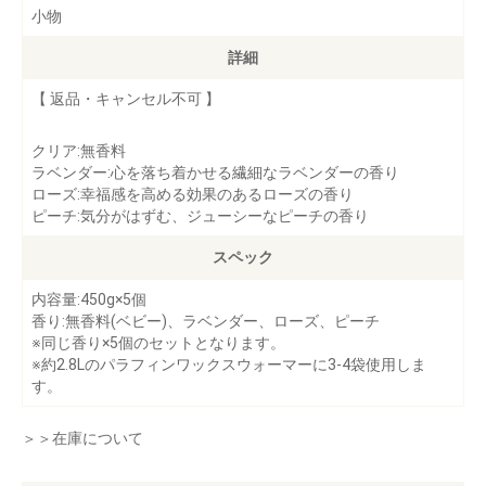
小物
詳細
【 返品・キャンセル不可 】
クリア:無香料
ラベンダー:心を落ち着かせる繊細なラベンダーの香り
ローズ:幸福感を高める効果のあるローズの香り
ピーチ:気分がはずむ、ジューシーなピーチの香り
スペック
内容量:450g×5個
香り:無香料(ベビー)、ラベンダー、ローズ、ピーチ
※同じ香り×5個のセットとなります。
※約2.8Lのパラフィンワックスウォーマーに3-4袋使用しま
す。
＞＞在庫について