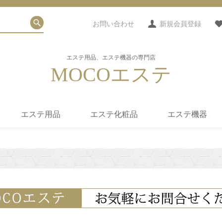
お問い合わせ
新規会員登録
エステ用品、エステ機器の専門店
MOCOエステ
エステ用品
エステ化粧品
エステ機器
タオル・シーツ類
使い捨てシーツ
紙パンツ・ブラ・他
エステユニフォーム
フェイシャル用小物
サロンミュージック
カルテ
ホットストーン(玄武
人気エステ化粧品(フェ
マッサージオイル/クリ
フェイシャル化粧品
ボディ化粧品
アロマ
食品・インナー
化粧品ブランド
家庭用サウナ
ヒートマット
痩身機器
エステスチーマ
エステ美顔器
カウンセリング
光エステ
パラフィンワッ
拡大鏡/赤外線ラ
タオルウォーマ
紫外線消毒器
エステワゴン
エステスツール
岩)販売
イス)
ーム/ジェル