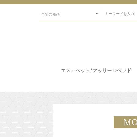
エステベッド/マッサージベッド
ベッドブランド
低反発ベッド
アーユルベーダ
出張軽量ベッド
電動/手動エステベッド
フェイシャルベッド
練習用
整体ベッド
エステベッド
マッサージマット
アロマベッド
スパ・サロン
エステサロン開業セット
エステベッドオプション
まつエク用ベッド