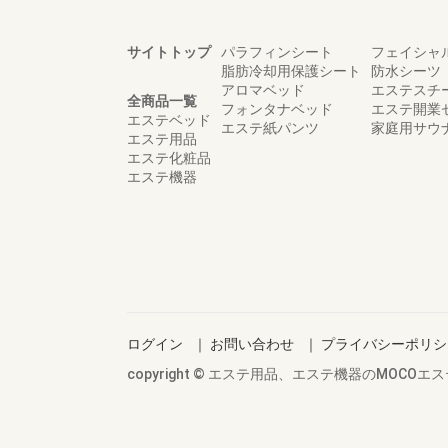
サイトトップ
パラフィンシート
フェイシャ
脂肪冷却用保護シート
防水シーツ
アロマベッド
エステスチ
全商品一覧
フォンタナベッド
エステ開業
エステベッド
エステ紙パンツ
家庭用サウ
エステ用品
エステ化粧品
エステ機器
ログイン
｜
お問い合わせ
｜
プライバシーポリシ
copyright © エステ用品、エステ機器のMOCOエステ all 