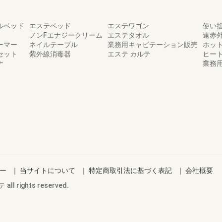
ルベッド
エステベッド
エステワゴン
使い
ノンFエナジークリーム
エステタオル
遠赤
ーマー
ネイルテーブル
業務用キャビテーション販売
ホッ
セット
紫外線消毒器
エステ カルテ
ヒー
ナ
業務
ー
｜
当サイトについて
｜
特定商取引法に基づく表記
｜
会社概要
rights reserved.