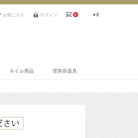
お気に入り
ログイン
￥0
0
ネイル用品
理美容器具
ー
機器
クス
ンプ
ー
ネイルテーブル・デス
ネイル備品
ネイルスツール・ネイ
ネイルワゴン
ネイルユニフォーム
ネイルテーブル用シー
衛生機器
ネイル小物
レジカウンター
スツール
理美容ワゴン
バーバー椅子
バックシャンプー
セット面/ミラー
セット椅子
促進器
ク
ルチェア
ト