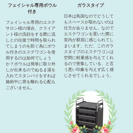
フェイシャル専用ボウル
ガラスタイプ
付き
日本は島国なのでどうして
もスペースが取れないのは
フェイシャル専用のエステ
仕方がありません。なので
サロン様の場合、クライア
エステワゴンを置いた際に
ント様の洗顔をする際に流
室内が窮屈に感じられてし
しとの往復で時間を取られ
まいます。ただ、このガラ
てしまうのを防ぐ為にボウ
スタイプのエステワゴンは
ル付きのエステワゴンを使
空間に軽量感を与えてくれ
用するのは如何でしょう
るので密集している、と言
か？ボウルは簡単に取り外
う悪い印象を与えず広く感
しが出来るのでぬるま湯を
じさせてくれるでしょう。
入れてスタンバイをすれば
施術中に席を離れる心配も
ございません。