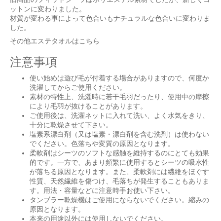
ットンに変わりました。
材質が変わる事によって色合いもナチュラルな色合いに変わりま
した。
その他
エステタオル
はこちら
お買い物を続ける
カートへ進む
注意事項
使い始めは遊び毛が付着する場合がありますので、何度か
洗濯してからご使用ください。
素材の特性上、洗濯時に若干毛羽だったり、使用中の摩擦
により毛羽が抜けることがあります。
ご使用後は、洗濯ネットに入れて洗い、よく水気をきり、
十分に乾燥させて下さい。
塩素系漂白剤（又は塩素・漂白剤を含む洗剤）は使わない
でください。色落ちや変質の原因となります。
柔軟剤はシーツのソフトな感触を維持するのにとても効果
的です。一方で、あまり頻繁に使用するとシーツの吸水性
が落ちる原因となります。また、柔軟剤には繊維をほぐす
性質、天然繊維を傷つけ、毛落ちが発生することもありま
す。用法・容量などに注意時手お使い下さい。
タンブラー乾燥機はご使用にならないでください。縮みの
原因となります。
本来の用途以外には使用しないでください。