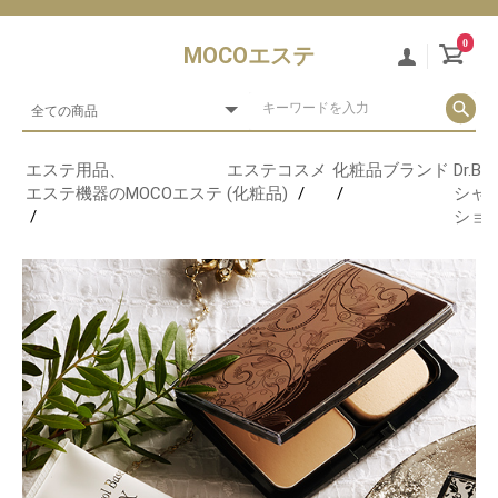
0
MOCOエステ
エステ用品、
エステコスメ
化粧品ブランド
Dr.
エステ機器のMOCOエステ
(化粧品)
シャ
ショコ