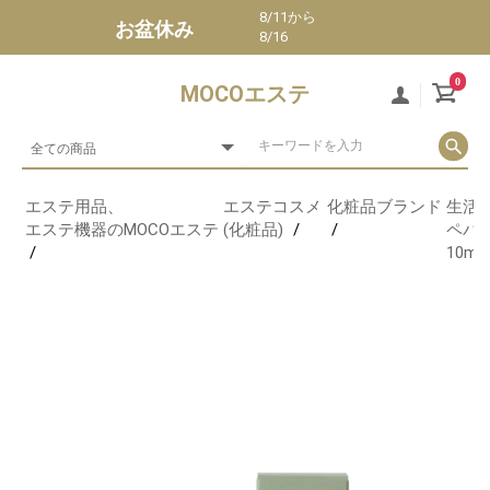
8/11から
お盆休み
8/16
0
MOCOエステ
エステ用品、
エステコスメ
化粧品ブランド
生活
エステ機器のMOCOエステ
(化粧品)
ペパ
10ml