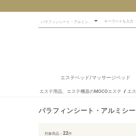
エステベッド/マッサージベッド
エステ用品、エステ機器のMOCOエステ
エ
ベッドブランド
低反発ベッド
アーユルベーダ
出張軽量ベッド
電動/手動エステベッド
フェイシャルベッド
練習用
整体ベッド
エステベッド
マッサージマット
アロマベッド
スパ・サロン
エステサロン開業セット
エステベッドオプション
まつエク用ベッド
パラフィンシート・アルミシー
22
対象商品：
件