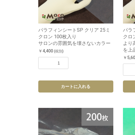
パラフィンシートSP クリア 25ミ
パラフ
クロン 100枚入り
クロン
サロンの雰囲気を壊さないカラー
より
を上
￥4,400
(税別)
￥5,6
カートに入れる