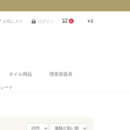
お気に入り
ログイン
￥0
0
ネイル用品
理美容器具
シート
ー
機器
クス
ンプ
ー
ネイルテーブル・デス
ネイル備品
ネイルスツール・ネイ
ネイルワゴン
ネイルユニフォーム
ネイルテーブル用シー
衛生機器
ネイル小物
レジカウンター
スツール
理美容ワゴン
バーバー椅子
バックシャンプー
セット面/ミラー
セット椅子
促進器
ク
ルチェア
ト