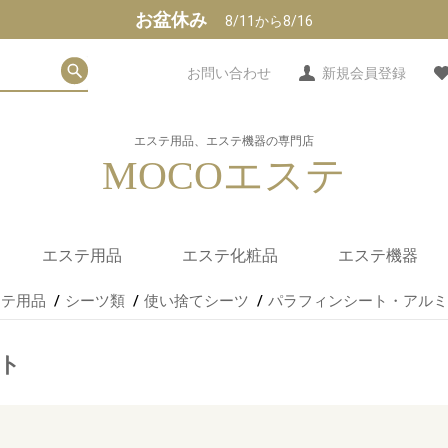
お盆休み
8/11から
8/16
お問い合わせ
新規会員登録
エステ用品、エステ機器の専門店
MOCOエステ
エステ用品
エステ化粧品
エステ機器
ステ用品
シーツ類
使い捨てシーツ
パラフィンシート・アルミ
タオル・シーツ類
使い捨てシーツ
紙パンツ・ブラ・他
エステユニフォーム
フェイシャル用小物
サロンミュージック
カルテ
ホットストーン(玄武
人気エステ化粧品(フェ
マッサージオイル/クリ
フェイシャル化粧品
ボディ化粧品
アロマ
食品・インナー
化粧品ブランド
家庭用サウナ
ヒートマット
痩身機器
エステスチーマ
エステ美顔器
カウンセリング
光エステ
パラフィンワッ
拡大鏡/赤外線ラ
タオルウォーマ
紫外線消毒器
エステワゴン
エステスツール
岩)販売
イス)
ーム/ジェル
ト