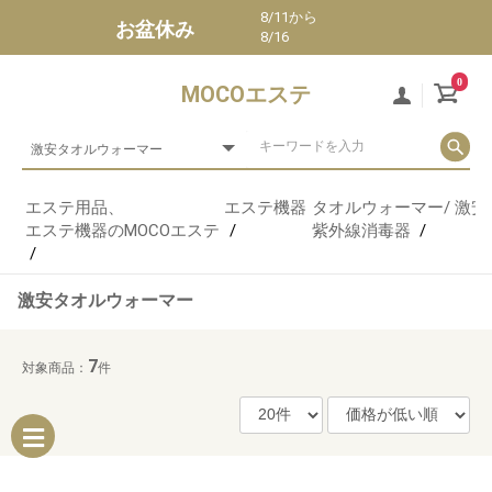
8/11から
お盆休み
8/16
0
MOCOエステ
エステ用品、
エステ機器
タオルウォーマー/
激安
エステ機器のMOCOエステ
紫外線消毒器
激安タオルウォーマー
7
対象商品：
件