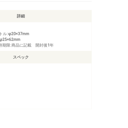
詳細
ボトル:φ20×37mm
φ25×62mm
持期限:商品に記載 開封後1年
スペック