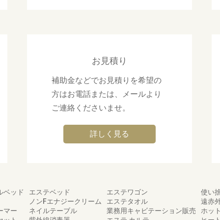
お見積り
補助金などでお見積りを希望の
方はお電話または、メールより
ご連絡くださいませ。
詳しく見る
ルベッド
エステベッド
エステワゴン
使い
ノンFエナジークリーム
エステタオル
遠赤
ーマー
ネイルテーブル
業務用キャビテーション販売
ホッ
セット
紫外線消毒器
エステ カルテ
ヒー