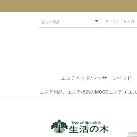
エステベッド/マッサージベッド
エステ用品、エステ機器のMOCOエステ
エス
ベッドブランド
低反発ベッド
アーユルベーダ
出張軽量ベッド
電動/手動エステベッド
フェイシャルベッド
練習用
整体ベッド
エステベッド
マッサージマット
アロマベッド
スパ・サロン
エステサロン開業セット
エステベッドオプション
まつエク用ベッド