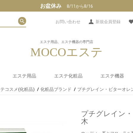
お盆休み
8/11から
8/16
お問い合わせ
新規会員登録
エステ用品、エステ機器の専門店
MOCOエステ
エステ用品
エステ化粧品
エステ機器
テコスメ(化粧品)
化粧品ブランド
プチグレイン・ビターオレン
タオル・シーツ類
使い捨てシーツ
紙パンツ・ブラ・他
エステユニフォーム
フェイシャル用小物
サロンミュージック
カルテ
ホットストーン(玄武
人気エステ化粧品(フェ
マッサージオイル/クリ
フェイシャル化粧品
ボディ化粧品
アロマ
食品・インナー
化粧品ブランド
家庭用サウナ
ヒートマット
痩身機器
エステスチーマ
エステ美顔器
カウンセリング
光エステ
パラフィンワッ
拡大鏡/赤外線ラ
タオルウォーマ
紫外線消毒器
エステワゴン
エステスツール
岩)販売
イス)
ーム/ジェル
プチグレイン・
木