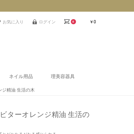
お気に入り
ログイン
￥0
0
ネイル用品
理美容器具
ジ精油 生活の木
ー
機器
クス
ンプ
ー
ネイルテーブル・デス
ネイル備品
ネイルスツール・ネイ
ネイルワゴン
ネイルユニフォーム
ネイルテーブル用シー
衛生機器
ネイル小物
レジカウンター
スツール
理美容ワゴン
バーバー椅子
バックシャンプー
セット面/ミラー
セット椅子
促進器
ク
ルチェア
ト
ビターオレンジ精油 生活の