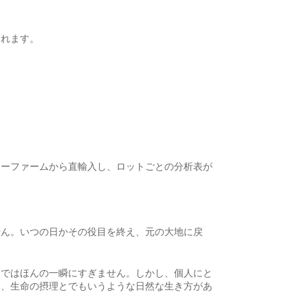
。
くれます。
ナーファームから直輸入し、ロットごとの分析表が
せん。いつの日かその役目を終え、元の大地に戻
中ではほんの一瞬にすぎません。しかし、個人にと
い、生命の摂理とでもいうような日然な生き方があ