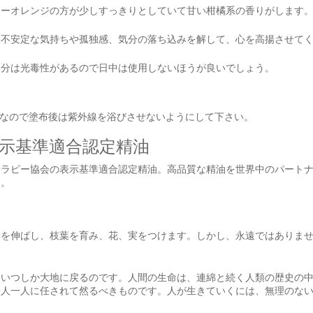
ターオレンジの方が少しすっきりとしていて甘い柑橘系の香りがします
て不安定な気持ちや孤独感、気分の落ち込みを解して、心を高揚させて
部分は光毒性があるので日中は使用しないほうが良いでしょう。
なので塗布後は紫外線を浴びさせないようにして下さい。
示基準適合認定精油
お買い物を続ける
カートへ進む
テラピー協会の表示基準適合認定精油。高品質な精油を世界中のパート
す。
幹を伸ばし、枝葉を育み、花、実をつけます。しかし、永遠ではありま
にいつしか大地に戻るのです。人間の生命は、連綿と続く人類の歴史の
一人一人に任されて然るべきものです。人が生きていくには、無理のな