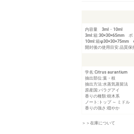
内容量 3ml・10ml
3ml:箱:30×30×65mm 
10ml:箱φ30×30×75mm 
開封後の使用目安:品質保
学名:Citrus aurantium
抽出部位:葉・枝
抽出方法:水蒸気蒸留法
原産国:パラグアイ
香りの種類:樹木系
ノート:トップ ～ ミドル
香りの強さ:穏やか
＞＞在庫について