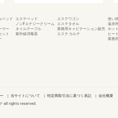
ルベッド
エステベッド
エステワゴン
使い
ノンFエナジークリーム
エステタオル
遠赤
ーマー
ネイルテーブル
業務用キャビテーション販売
ホッ
セット
紫外線消毒器
エステ カルテ
ヒー
ナ
業務
ー
｜
当サイトについて
｜
特定商取引法に基づく表記
｜
会社概要
rights reserved.