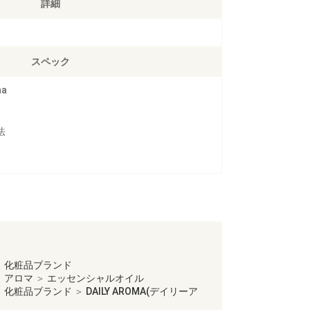
詳細
スペック
na
法
＞
化粧品ブランド
＞
アロマ
＞
エッセンシャルオイル
＞
化粧品ブランド
＞
DAILY AROMA(デイリーア