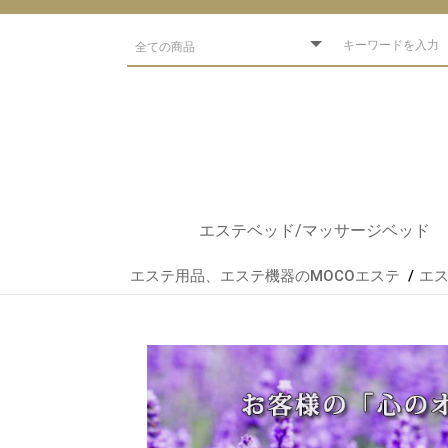
エステベッド/マッサージベッド
エステ用品、エステ機器のMOCOエステ
エス
ベッドブランド
低反発ベッド
アーユルベーダ
出張軽量ベッド
電動/手動エステベッド
フェイシャルベッド
練習用
整体ベッド
エステベッド
マッサージマット
アロマベッド
スパ・サロン
エステサロン開業セット
エステベッドオプション
まつエク用ベッド