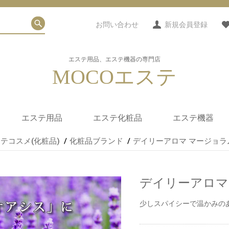
お問い合わせ
新規会員登録
エステ用品、エステ機器の専門店
MOCOエステ
エステ用品
エステ化粧品
エステ機器
テコスメ(化粧品)
化粧品ブランド
デイリーアロマ マージョラム
タオル・シーツ類
使い捨てシーツ
紙パンツ・ブラ・他
エステユニフォーム
フェイシャル用小物
サロンミュージック
カルテ
ホットストーン(玄武
人気エステ化粧品(フェ
マッサージオイル/クリ
フェイシャル化粧品
ボディ化粧品
アロマ
食品・インナー
化粧品ブランド
家庭用サウナ
ヒートマット
痩身機器
エステスチーマ
エステ美顔器
カウンセリング
光エステ
パラフィンワッ
拡大鏡/赤外線ラ
タオルウォーマ
紫外線消毒器
エステワゴン
エステスツール
岩)販売
イス)
ーム/ジェル
デイリーアロマ 
少しスパイシーで温かみの