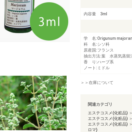
内容量 3ml
学 名:Origunum majora
科 名:シソ科
原産国:フランス
抽出方法:葉 水蒸気蒸留
香 り:ハーブ系
ノート:ミドル
＞＞在庫について
関連カテゴリ
エステコスメ(化粧品)
エステコスメ(化粧品)
エステコスメ(化粧品)
ロマ)