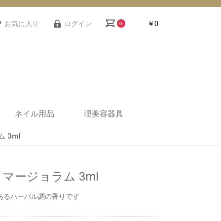
お気に入り
ログイン
￥0
0
ネイル用品
理美容器具
 3ml
ー
機器
クス
ンプ
ー
ネイルテーブル・デス
ネイル備品
ネイルスツール・ネイ
ネイルワゴン
ネイルユニフォーム
ネイルテーブル用シー
衛生機器
ネイル小物
レジカウンター
スツール
理美容ワゴン
バーバー椅子
バックシャンプー
セット面/ミラー
セット椅子
促進器
ク
ルチェア
ト
マージョラム 3ml
あるハーバル調の香りです