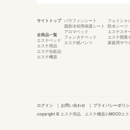
サイトトップ
パラフィンシート
フェイシャ
脂肪冷却用保護シート
防水シーツ
アロマベッド
エステスチ
全商品一覧
フォンタナベッド
エステ開業
エステベッド
エステ紙パンツ
家庭用サウ
エステ用品
エステ化粧品
エステ機器
ログイン
｜
お問い合わせ
｜
プライバシーポリシ
copyright © エステ用品、エステ機器のMOCOエステ all 